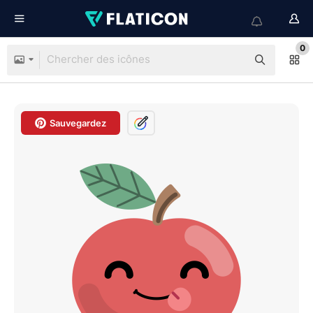
0
Sauvegardez