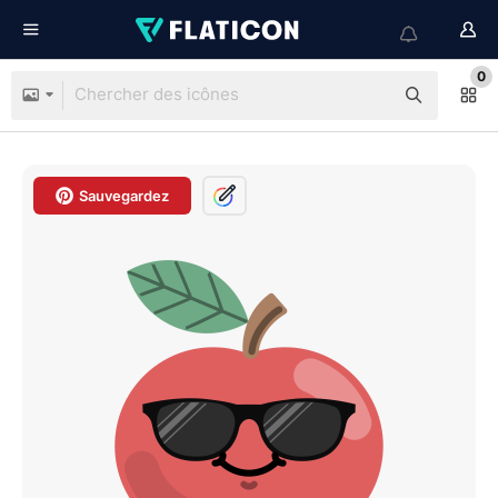
0
Sauvegardez