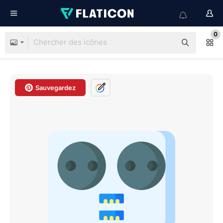
0
Sauvegardez