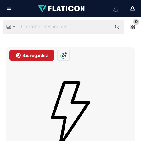
0
Sauvegardez