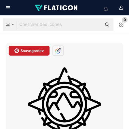
0
Sauvegardez