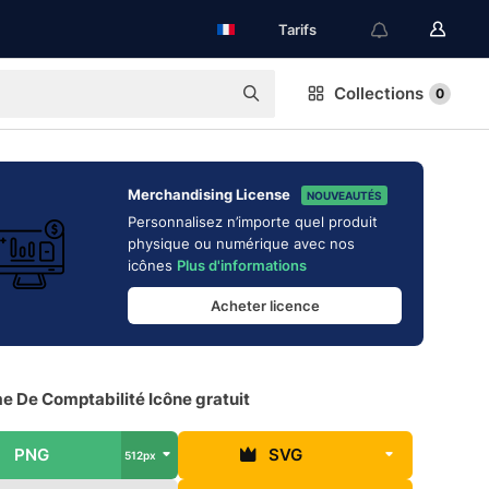
Tarifs
Collections
0
Merchandising License
NOUVEAUTÉS
Personnalisez n’importe quel produit
physique ou numérique avec nos
icônes
Plus d'informations
Acheter licence
e De Comptabilité Icône gratuit
PNG
SVG
512px