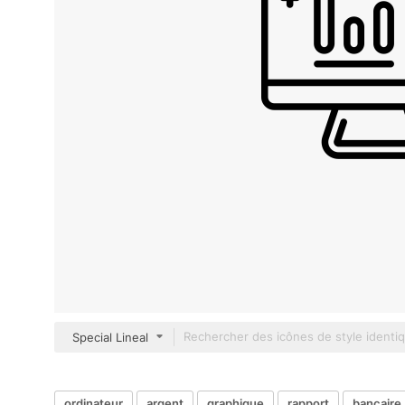
Special Lineal
ordinateur
argent
graphique
rapport
bancaire