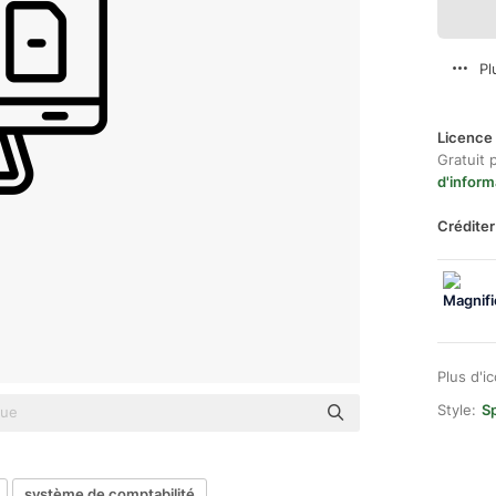
Pl
Licence 
Gratuit 
d'inform
Créditer
Plus d'i
Style:
Sp
système de comptabilité