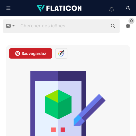
0
Sauvegardez