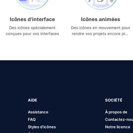
Icônes d'interface
Icônes animées
Des icônes spécialement
Des icônes en mouvement pour
conçues pour vos interfaces
rendre vos projets encore plus
uniques
AIDE
SOCIÉTÉ
Assistance
À propos de
FAQ
Contactez-no
Styles d'icônes
Notre licence