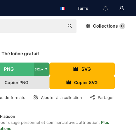
Tarifs
Collections
0
 Thé Icône gratuit
PNG
SVG
512px
Copier PNG
Copier SVG
us de formats
Ajouter à la collection
Partager
Flaticon
pour usage personnel et commercial avec attribution.
Plus
ations