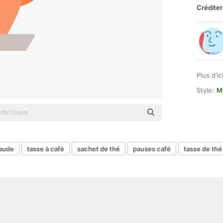
Créditer
Plus d'i
Style:
M
aude
tasse à café
sachet de thé
pauses café
tasse de thé