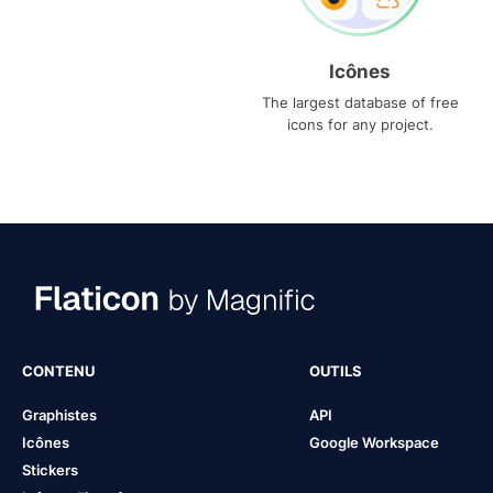
Icônes
The largest database of free
icons for any project.
CONTENU
OUTILS
Graphistes
API
Icônes
Google Workspace
Stickers