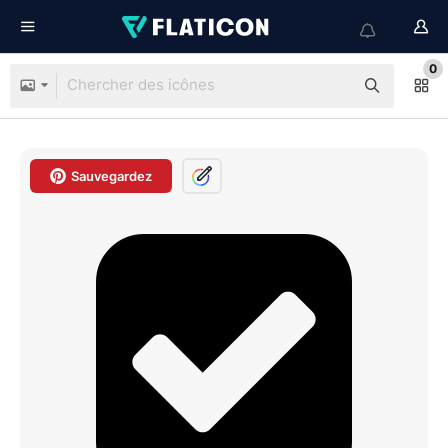
0
Sauvegardez