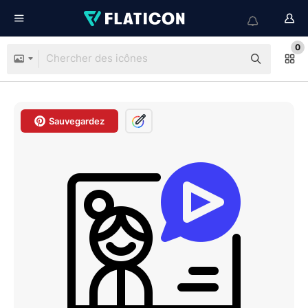
0
Sauvegardez