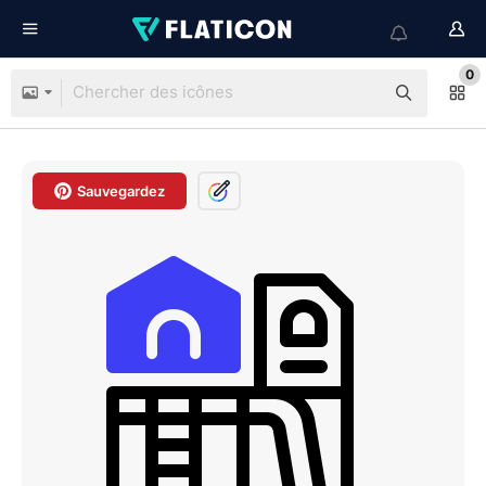
0
Sauvegardez