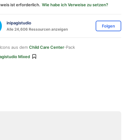
weis ist erforderlich.
Wie habe ich Verweise zu setzen?
inipagistudio
Folgen
Alle 24,606 Ressourcen anzeigen
 Icons aus dem
Child Care Center
-Pack
pagistudio Mixed