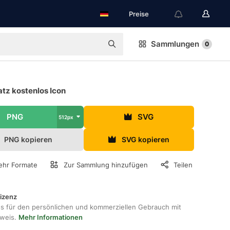
Preise
Sammlungen
0
atz kostenlos Icon
PNG
SVG
512px
PNG kopieren
SVG kopieren
hr Formate
Zur Sammlung hinzufügen
Teilen
lizenz
os für den persönlichen und kommerziellen Gebrauch mit
hweis.
Mehr Informationen