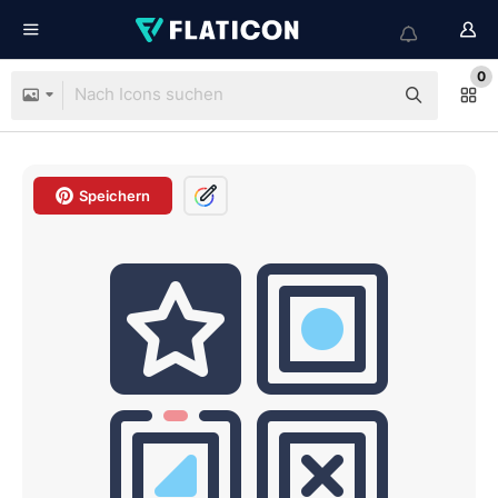
0
Speichern