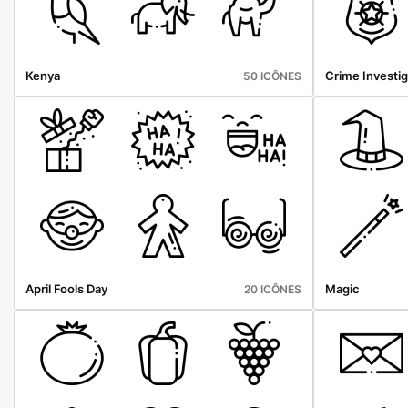
Kenya
Crime Investig
50 ICÔNES
April Fools Day
Magic
20 ICÔNES