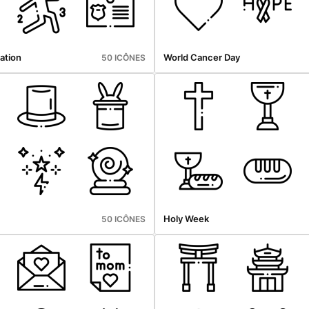
ation
World Cancer Day
50 ICÔNES
Holy Week
50 ICÔNES