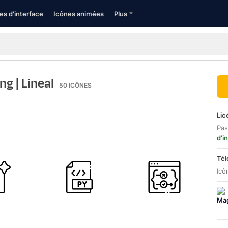
es d'interface
Icônes animées
Plus
ing
| Lineal
50
ICÔNES
Lic
Pas
d'i
Tél
Icô