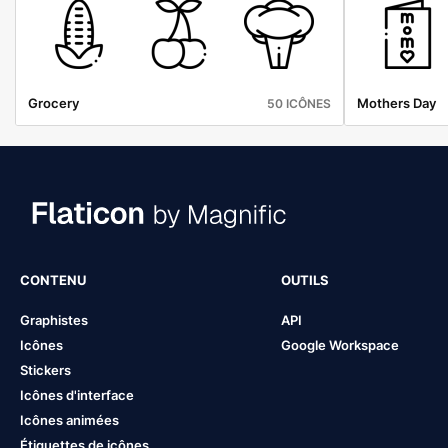
Grocery
Mothers Day
50 ICÔNES
CONTENU
OUTILS
Graphistes
API
Icônes
Google Workspace
Stickers
Icônes d'interface
Icônes animées
Étiquettes de icônes