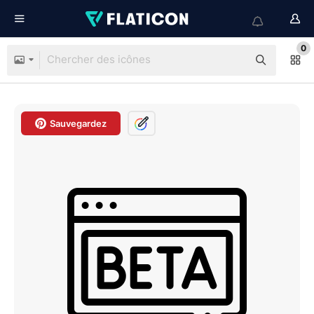
0
Sauvegardez