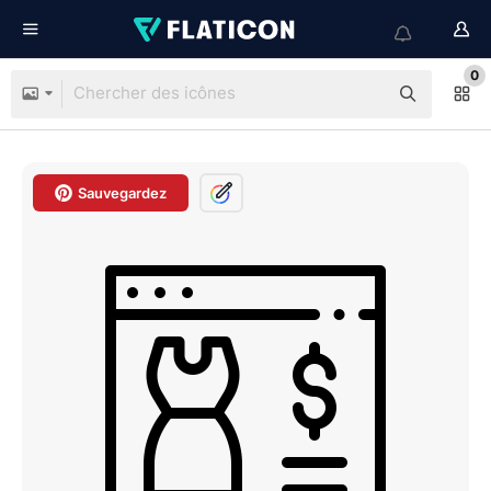
0
Sauvegardez