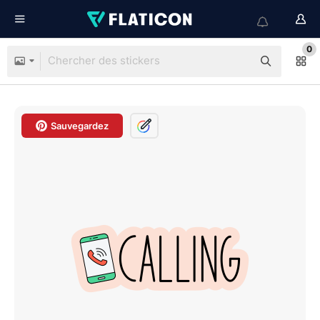
0
Sauvegardez