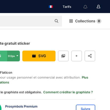
Tarifs
Collections
0
e gratuit sticker
G
SVG
512px
Flaticon
pour usage personnel et commercial avec attribution.
Plus
ations
 le graphiste est obligatoire.
Comment créditer le graphiste ?
Prosymbols Premium
Suivre