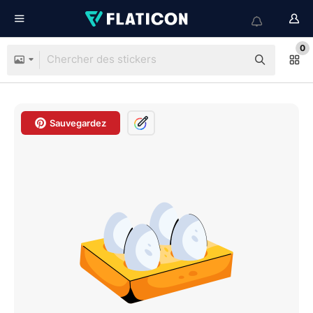
0
Sauvegardez