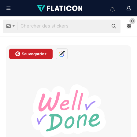
0
Sauvegardez