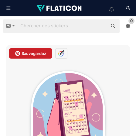
0
Sauvegardez