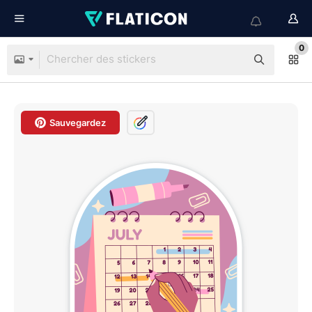
0
Sauvegardez