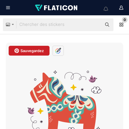
0
Sauvegardez