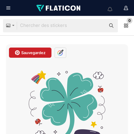
0
Sauvegardez