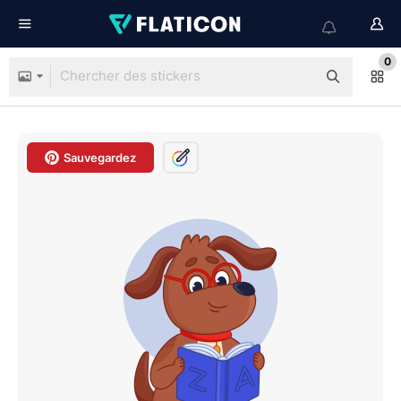
0
Sauvegardez