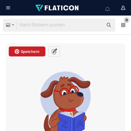
0
Speichern