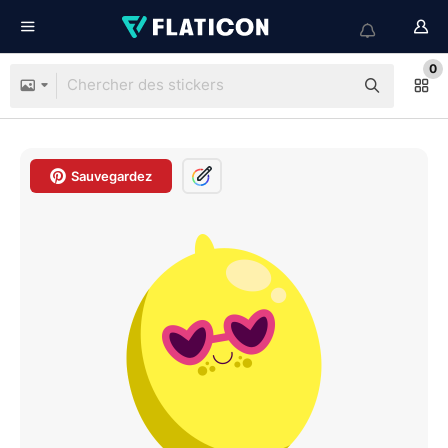
0
Sauvegardez