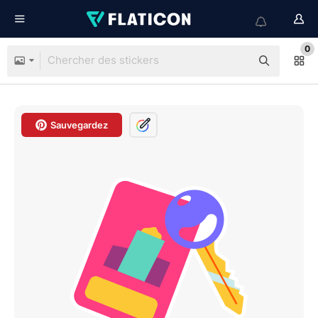
0
Sauvegardez