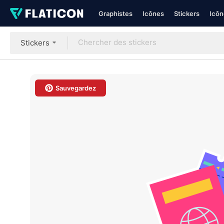
Graphistes
Icônes
Stickers
Icôn
Stickers
Sauvegardez