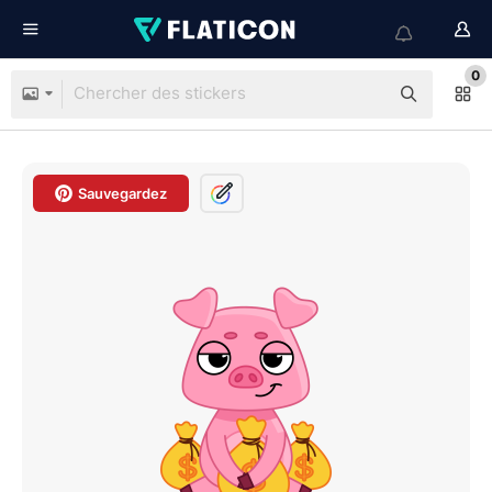
0
Sauvegardez