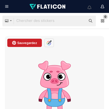
0
Sauvegardez