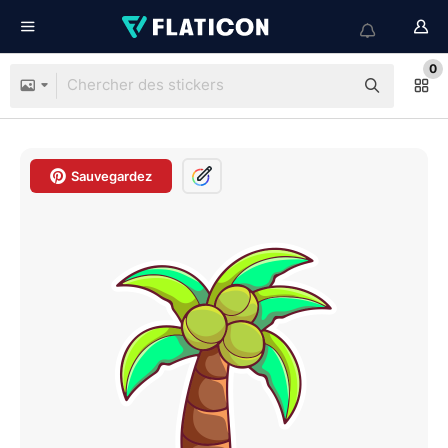
0
Sauvegardez