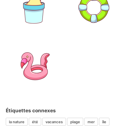
Étiquettes connexes
la nature
été
vacances
plage
mer
île