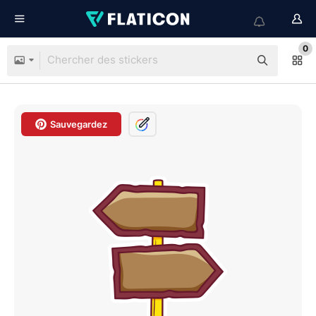
0
Sauvegardez