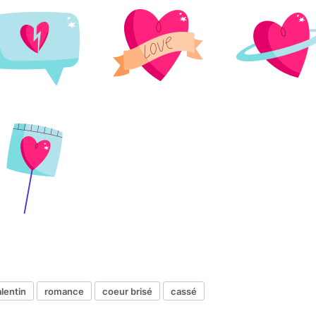
alentin
romance
coeur brisé
cassé