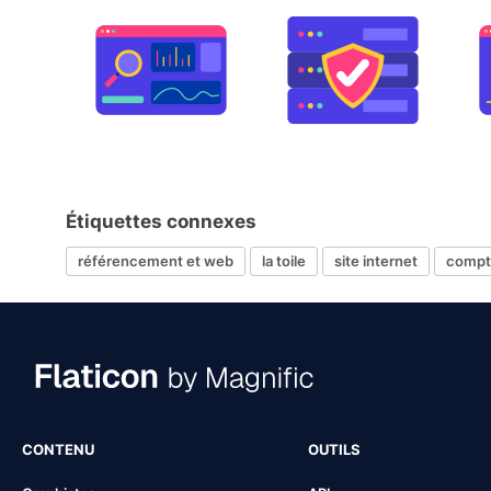
Étiquettes connexes
référencement et web
la toile
site internet
compt
CONTENU
OUTILS