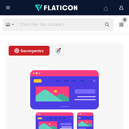
0
Sauvegardez