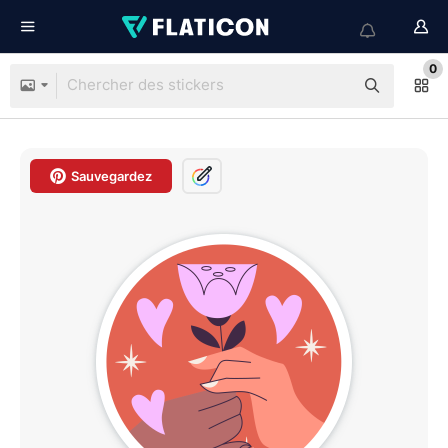
0
Sauvegardez