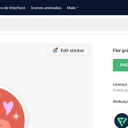
s de interface
Ícones animados
Mais
Edit sticker
Flor gr
PN
Licença 
Grátis p
Atribuiç