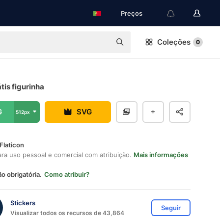
Preços
Coleções
0
átis figurinha
G
SVG
512px
Flaticon
ara uso pessoal e comercial com atribuição.
Mais informações
ão obrigatória.
Como atribuir?
Stickers
Seguir
Visualizar todos os recursos de 43,864