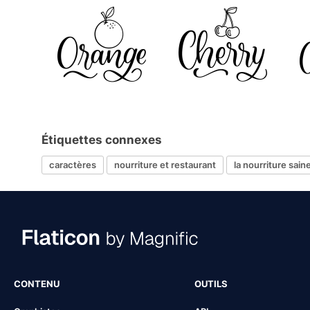
Étiquettes connexes
caractères
nourriture et restaurant
la nourriture sain
CONTENU
OUTILS