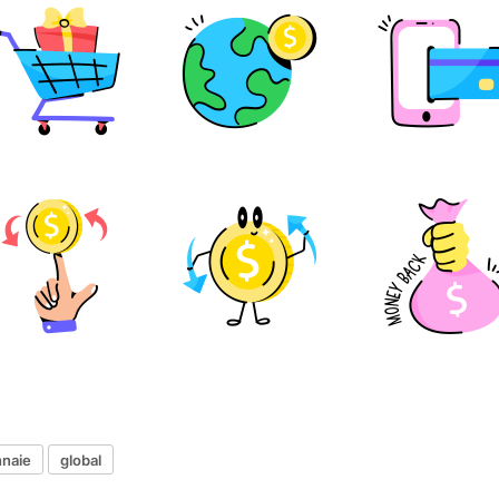
nnaie
global