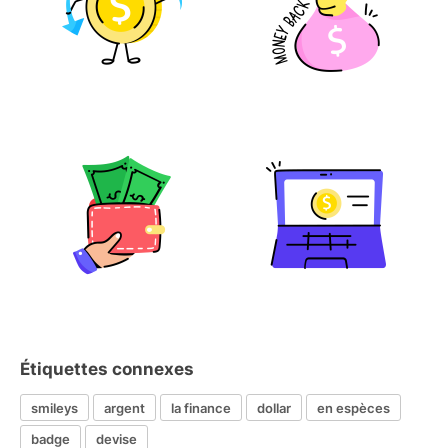
Étiquettes connexes
smileys
argent
la finance
dollar
en espèces
badge
devise