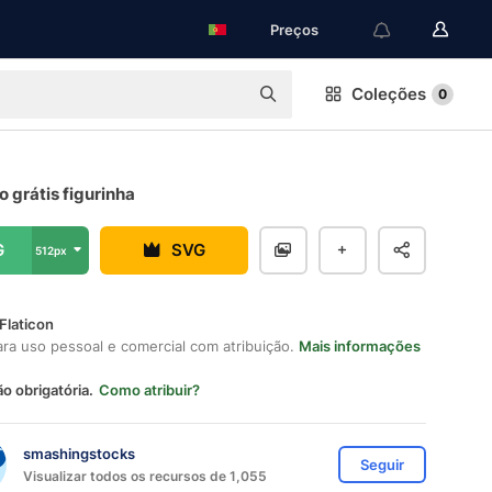
Preços
Coleções
0
o grátis figurinha
G
SVG
512px
Flaticon
ara uso pessoal e comercial com atribuição.
Mais informações
ão obrigatória.
Como atribuir?
smashingstocks
Seguir
Visualizar todos os recursos de 1,055