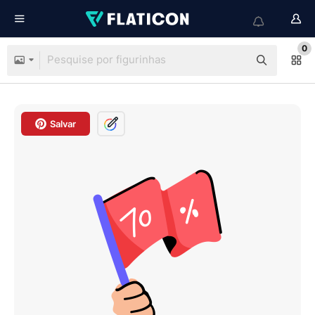
0
Salvar