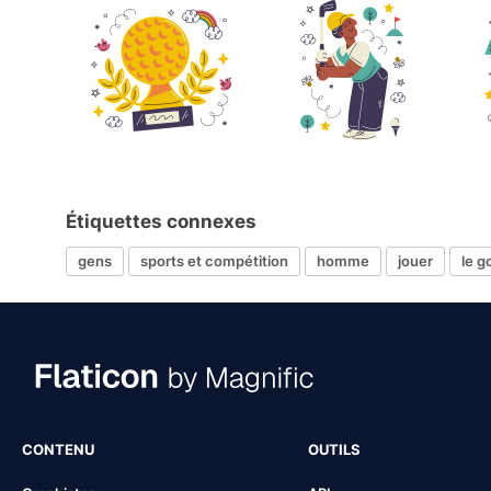
Étiquettes connexes
gens
sports et compétition
homme
jouer
le g
CONTENU
OUTILS