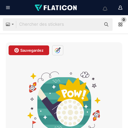
0
Sauvegardez