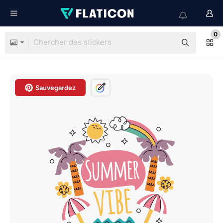
0
Sauvegardez