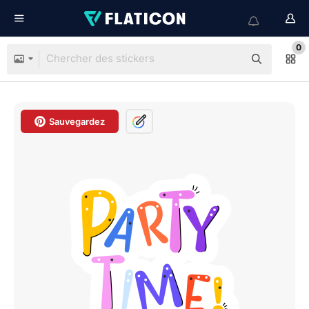
0
Sauvegardez