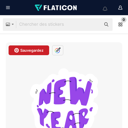
0
Sauvegardez