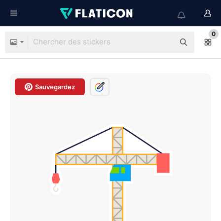
0
Sauvegardez