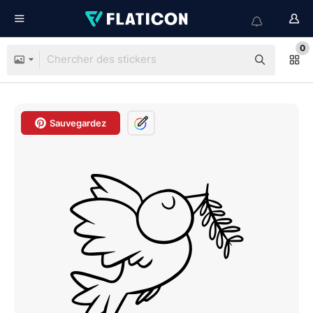
0
Sauvegardez